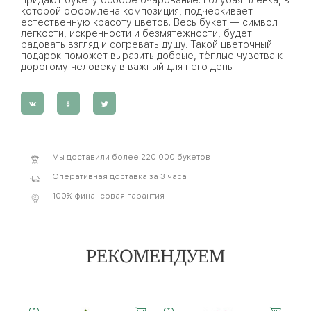
которой оформлена композиция, подчеркивает
естественную красоту цветов. Весь букет — символ
легкости, искренности и безмятежности, будет
радовать взгляд и согревать душу. Такой цветочный
подарок поможет выразить добрые, тёплые чувства к
дорогому человеку в важный для него день
Мы доставили более 220 000 букетов
Оперативная доставка за 3 часа
100% финансовая гарантия
РЕКОМЕНДУЕМ
Малый
Малый
7 роз
Средний
Средний
11 роз
Большой
Большой
25 роз
Малый
7 роз
Средний
11 роз
Большой
25 роз
Малый
Средний
20 см -
25 см -
15 см -
20 см -
30 см -
30 см -
40 см -
35 см -
45 см -
20 см -
15 см -
20 см -
25 см -
35 см -
35 см -
20 см - 45 см
30 см - 50 см
60 см
35 см
35 см
60 см
35 см
35 см
60 см
35 см
35 см
60 см
35 см
60 см
35 см
60 см
35 см