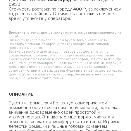
09:30
Стоимость доставки по городу
400 ₽
, за исключением
отдаленных районов. Стоимость доставки в ночное
время уточняйте у оператора.
Внимание
: оттенок цветов может отличаться от представленного на
фото!
Элементы декора в выполненном букете также могут иметь
некоторые отличия от образца, так как ассортимент салонов
постоянно меняется.
Замена сезонного цветка и доп. товаров осуществляется по
согласованию с клиентом, если по каким-либо причинам мы не
сможем связаться с вами (не отвечает телефон, нет ответа на e-mail
и т.д.), то в целях своевременности выполнения заказа мы берем на
себя ответственность произвести замену по собственному
усмотрению, при этом вид цветов будет иметь преимущество над их
цветом (то есть мы заменим, например, белые розы на красные
розы, а не на белые хризантемы).
ОПИСАНИЕ
Букеты из ромашек и белых кустовых хризантем
неизменно остаются на пике популярности, привлекая
внимание одновременно своей простотой и
утонченностью. Эти цветы олицетворяют чистоту и
нежность, создают атмосферу света и тепла. Игривые
лепестки ромашки и пышные головки хризантем
придают букету особое очарование. Голубая пленка, в