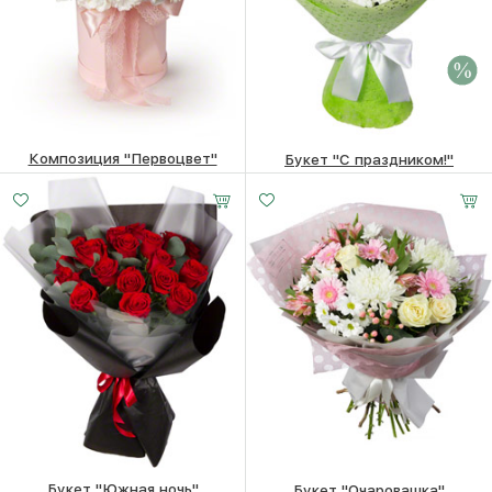
Композиция "Первоцвет"
Букет "С праздником!"
7140
₽
7620 ₽
7420
₽
Букет "Южная ночь"
Букет "Очаровашка"