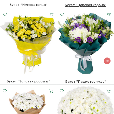
Букет "Императрица"
Букет "Царская корона"
11130
₽
17260
₽
Букет "Золотая россыпь"
Букет "Пушистое чудо"
6930
₽
6780
₽