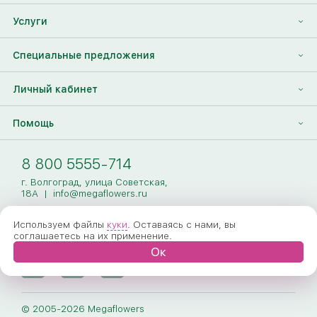
Отзывы
Франшиза
Услуги
Контакты
Корпоративным клиентам
Найти друга
Специальные предложения
Наши лица
Партнеры Megaflowers
Анонимная доставка цветов
Накопительные скидки
Личный кабинет
Видеогалерея
Пресс-центр
Доставка цветов за границу
Дополнения к букету
Вход
Помощь
Новости
Фото получателя
Регистрация
Полезные статьи
Доставка
8 800 5555-714
Оплата
г. Волгоград, улица Советская,
18А
|
info@megaflowers.ru
Гарантии
Используем файлы
куки
. Оставаясь с нами, вы
соглашаетесь на их применение.
Как заказать
Ок
Вопрос-ответ
Обработка персональных данных
© 2005-2026 Megaflowers