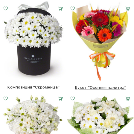
6700 ₽
6500
₽
5400
₽
Композиция "Скромница"
Букет "Осенняя палитра"
6220
₽
5810
₽