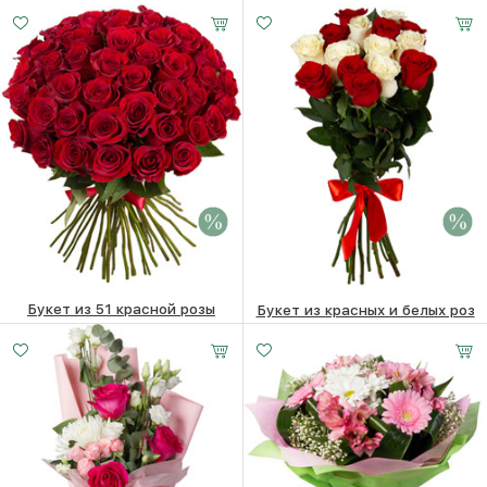
50710 ₽
36620
₽
12210
₽
Букет из 51 красной розы
Букет из красных и белых роз
Малый
Средний
Большой
20600 ₽
18770
₽
6560 ₽
6360
₽
20 -
25 -
35 -
35 см
35 см
35 см