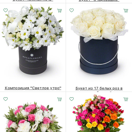
10550
₽
7910
₽
Композиция "Светлое утро"
Букет из 17 белых роз в
шляпной коробке
6260
₽
8610
₽