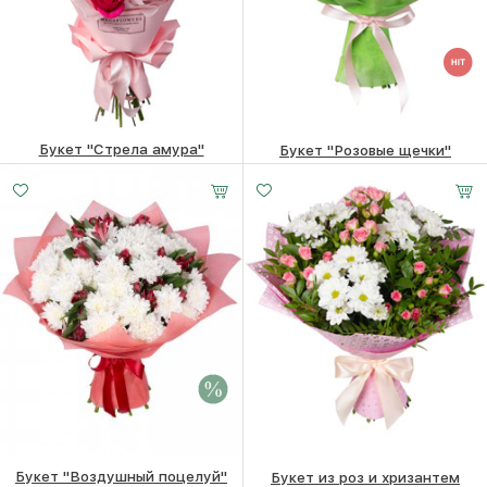
Букет "Стрела амура"
Букет "Розовые щечки"
5490
₽
5490
₽
Букет "Воздушный поцелуй"
Букет из роз и хризантем