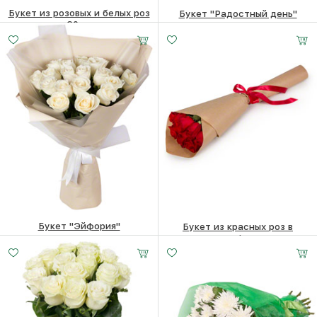
Букет из розовых и белых роз
Букет "Радостный день"
60см
5850
₽
6360
₽
Букет "Эйфория"
Букет из красных роз в
крафте
7940
₽
3430
₽