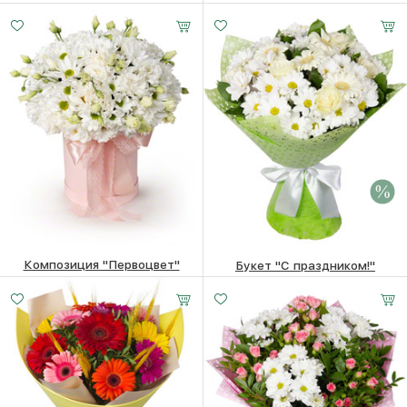
6560 ₽
6360
₽
6560 ₽
6360
₽
Композиция "Первоцвет"
Букет "С праздником!"
7140
₽
7620 ₽
7420
₽