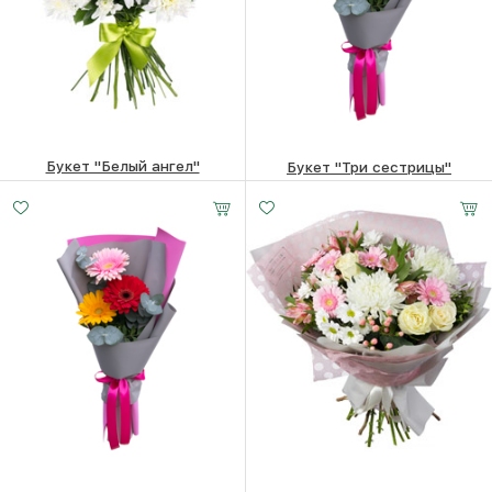
Букет "Белый ангел"
Букет "Три сестрицы"
6470
₽
2830
₽