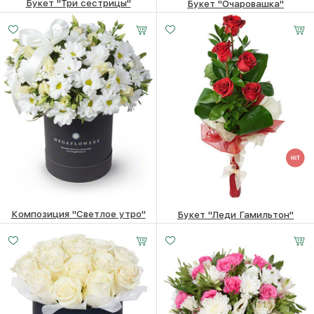
Букет "Три сестрицы"
Букет "Очаровашка"
2830
₽
7910
₽
Композиция "Светлое утро"
Букет "Леди Гамильтон"
6260
₽
3770
₽