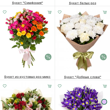
Букет "Симфония"
Букет белых роз
8110 ₽
7910
₽
3320
₽
Букет из кустовых роз микс
Букет "Добрые слова"
7010 ₽
6810
₽
5270 ₽
5070
₽