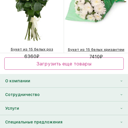
Букет из 15 белых роз
Букет из 15 белых хризантем
6360
₽
7410
₽
Загрузить еще товары
О компании
О нас
Сотрудничество
Отзывы
Франшиза
Услуги
Контакты
Корпоративным клиентам
Найти друга
Специальные предложения
Наши лица