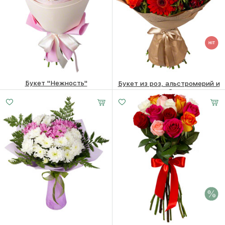
Букет "Нежность"
Букет из роз, альстромерий и
гербер
6780
₽
7640
₽