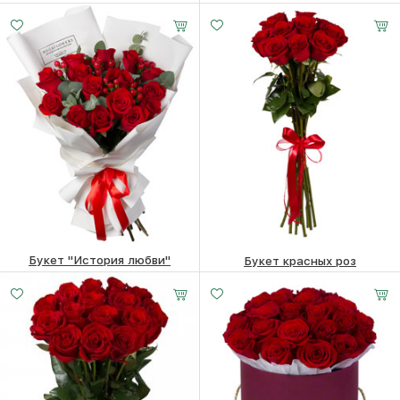
7 роз
11 роз
25 роз
20600 ₽
18770
₽
6560 ₽
6360
₽
15 -
20 -
35 -
60 см
60 см
60 см
Букет "История любви"
Букет красных роз
9490
₽
4860
₽