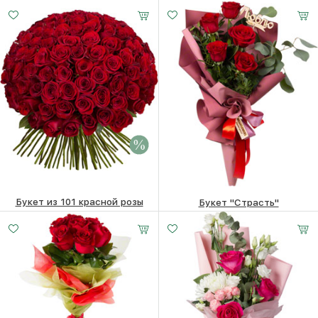
4720
₽
9490
₽
Букет из 101 красной розы
Букет "Страсть"
50710 ₽
36620
₽
3880
₽