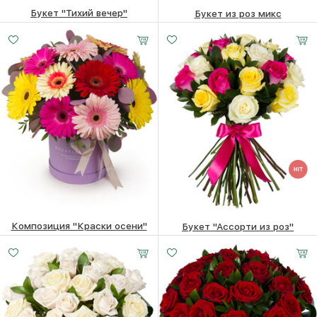
Букет "Тихий вечер"
Букет из роз микс
Малый
Средний
Большой
3880
₽
6560 ₽
6360
₽
20 -
30 -
40 -
40 см
40 см
40 см
Композиция "Краски осени"
Букет "Ассорти из роз"
8570
₽
10660
₽