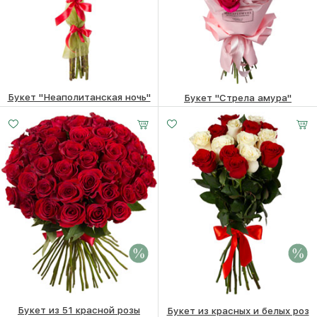
Букет "Неаполитанская ночь"
Букет "Стрела амура"
3750
₽
5490
₽
Букет из 51 красной розы
Букет из красных и белых роз