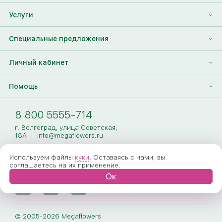
Отзывы
Франшиза
Услуги
Контакты
Корпоративным клиентам
Найти друга
Специальные предложения
Наши лица
Партнеры Megaflowers
Анонимная доставка цветов
Накопительные скидки
Личный кабинет
Видеогалерея
Пресс-центр
Доставка цветов за границу
Дополнения к букету
Вход
Помощь
Новости
Фото получателя
Регистрация
Полезные статьи
Доставка
8 800 5555-714
Оплата
г. Волгоград, улица Советская,
18А
|
info@megaflowers.ru
Гарантии
Используем файлы
куки
. Оставаясь с нами, вы
соглашаетесь на их применение.
Как заказать
Ок
Вопрос-ответ
Обработка персональных данных
© 2005-2026 Megaflowers