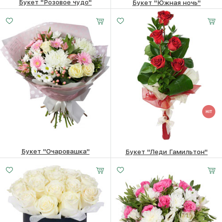
Букет "Розовое чудо"
Букет "Южная ночь"
4430
₽
10550
₽
Букет "Очаровашка"
Букет "Леди Гамильтон"
7910
₽
3770
₽