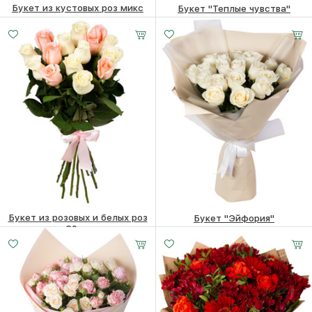
Букет из кустовых роз микс
Букет "Теплые чувства"
7010 ₽
6810
₽
5220
₽
Букет из розовых и белых роз
Букет "Эйфория"
60см
7940
₽
6360
₽