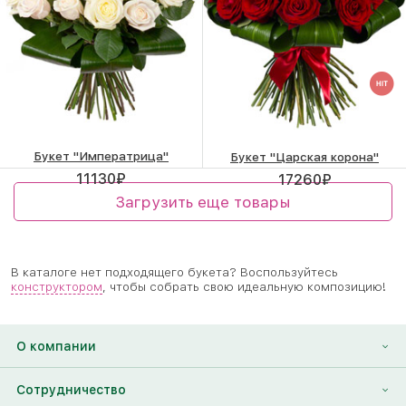
Букет "Императрица"
Букет "Царская корона"
11130
₽
17260
₽
Загрузить еще товары
В каталоге нет подходящего букета? Воспользуйтесь
конструктором
, чтобы собрать свою идеальную композицию!
О компании
О нас
Сотрудничество