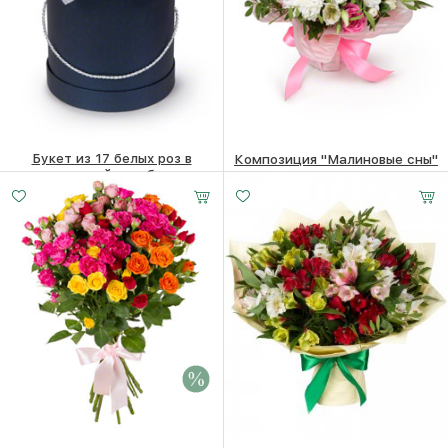
Букет из 17 белых роз в
Композиция "Малиновые сны"
шляпной коробке
4510
₽
8610
₽