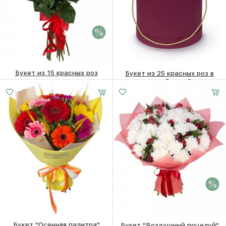
Букет из 15 красных роз
Букет из 25 красных роз в
шляпной коробке
6560 ₽
6360
₽
12210
₽
Букет "Осенняя палитра"
Букет "Воздушный поцелуй"