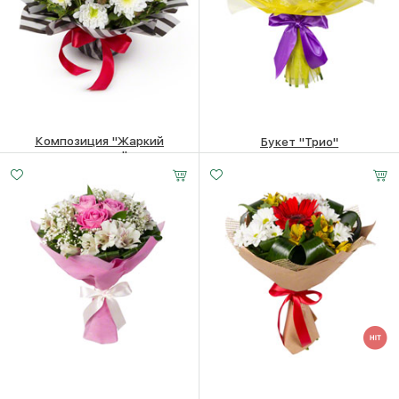
Композиция "Жаркий
Букет "Трио"
полдень"
4120
₽
3500
₽