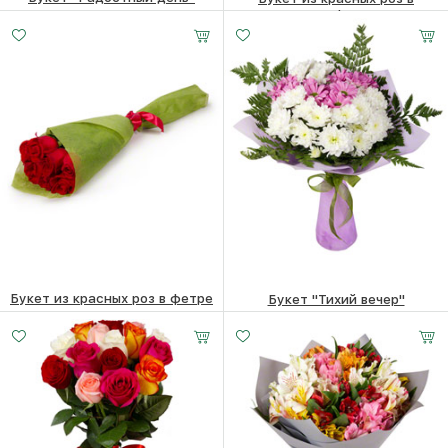
крафте
3820
₽
3430
₽
Букет из красных роз в фетре
Букет "Тихий вечер"
11 шт.
15 шт.
21 шт.
3590
₽
3880
₽
25 -
30 -
35 -
60 см
60 см
60 см