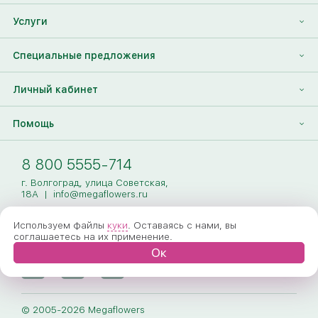
Отзывы
Франшиза
Услуги
Контакты
Корпоративным клиентам
Найти друга
Специальные предложения
Наши лица
Партнеры Megaflowers
Анонимная доставка цветов
Накопительные скидки
Личный кабинет
Видеогалерея
Пресс-центр
Доставка цветов за границу
Дополнения к букету
Вход
Помощь
Новости
Фото получателя
Регистрация
Полезные статьи
Доставка
8 800 5555-714
Оплата
г. Волгоград, улица Советская,
18А
|
info@megaflowers.ru
Гарантии
Используем файлы
куки
. Оставаясь с нами, вы
соглашаетесь на их применение.
Как заказать
Ок
Вопрос-ответ
Обработка персональных данных
© 2005-2026 Megaflowers