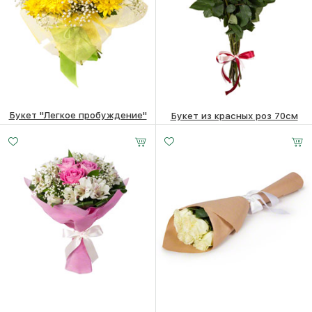
Букет "Легкое пробуждение"
Букет из красных роз 70см
Малый
Средний
Большой
4960
₽
4670
₽
15 - 30 см
25 -
35 -
35 см
35 см