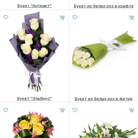
Букет "Антракт"
Букет из белых роз в крафте
4480
₽
3430
₽
Букет "Эльбрус"
Букет из белых роз в фетре
Малый
Средний
Большой
4220
₽
3590
₽
20 -
30 -
40 -
35 см
35 см
35 см