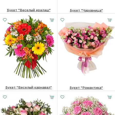
Букет "Веселый ералаш"
Букет "Чаровница"
7750
₽
9440
₽
Букет "Веселый карнавал"
Букет "Романтика"
8030
₽
7270
₽