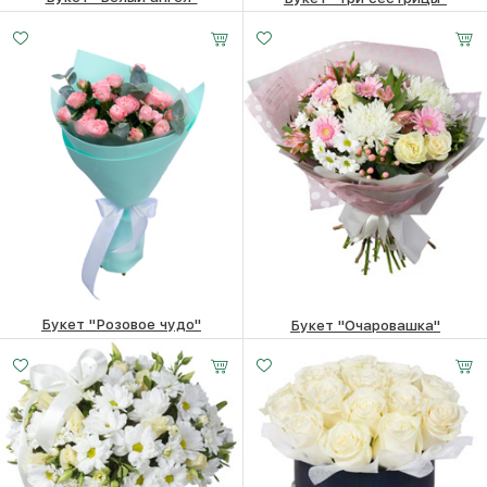
6470
₽
2830
₽
Букет "Розовое чудо"
Букет "Очаровашка"
4430
₽
7910
₽