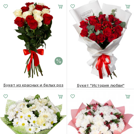
20600 ₽
18770
₽
5490
₽
Букет из красных и белых роз
Букет "История любви"
6560 ₽
6360
₽
9490
₽