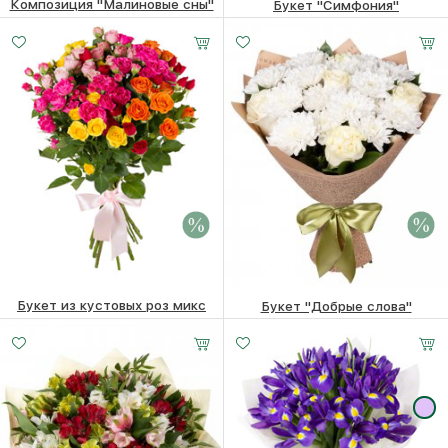
Композиция "Малиновые сны"
Букет "Симфония"
4510
₽
8110 ₽
7910
₽
Букет из кустовых роз микс
Букет "Добрые слова"
7010 ₽
6810
₽
5270 ₽
5070
₽