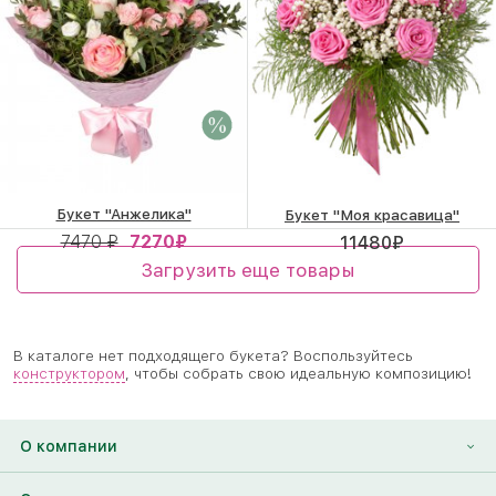
Букет "Анжелика"
Букет "Моя красавица"
7470 ₽
7270
₽
11480
₽
Загрузить еще товары
В каталоге нет подходящего букета? Воспользуйтесь
конструктором
, чтобы собрать свою идеальную композицию!
О компании
О нас