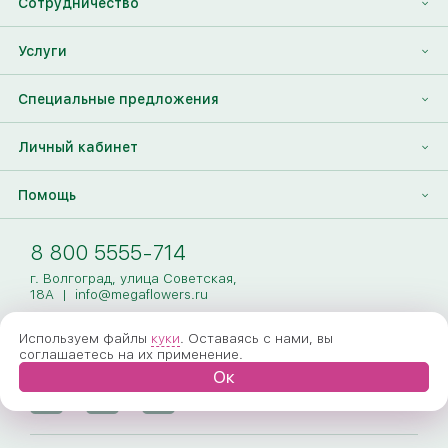
Сотрудничество
Отзывы
Франшиза
Услуги
Контакты
Корпоративным клиентам
Найти друга
Специальные предложения
Наши лица
Партнеры Megaflowers
Анонимная доставка цветов
Накопительные скидки
Личный кабинет
Видеогалерея
Пресс-центр
Доставка цветов за границу
Дополнения к букету
Вход
Помощь
Новости
Фото получателя
Регистрация
Полезные статьи
Доставка
8 800 5555-714
Оплата
г. Волгоград, улица Советская,
18А
|
info@megaflowers.ru
Гарантии
Используем файлы
куки
. Оставаясь с нами, вы
соглашаетесь на их применение.
Как заказать
Ок
Вопрос-ответ
Обработка персональных данных