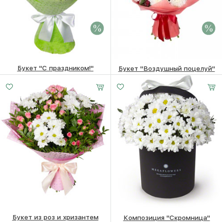
Букет "С праздником!"
Букет "Воздушный поцелуй"
7620 ₽
7420
₽
6700 ₽
6500
₽
Букет из роз и хризантем
Композиция "Скромница"