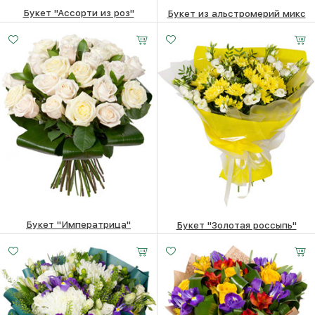
Букет "Ассорти из роз"
Букет из альстромерий микс
10660
₽
5070
₽
Букет "Императрица"
Букет "Золотая россыпь"
Малый
Средний
Большой
11130
₽
6930
₽
25 -
30 -
40 -
35 см
35 см
35 см