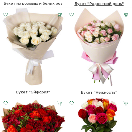
Букет из розовых и белых роз
Букет "Радостный день"
60см
5850
₽
6360
₽
Букет "Эйфория"
Букет "Нежность"
7940
₽
6780
₽