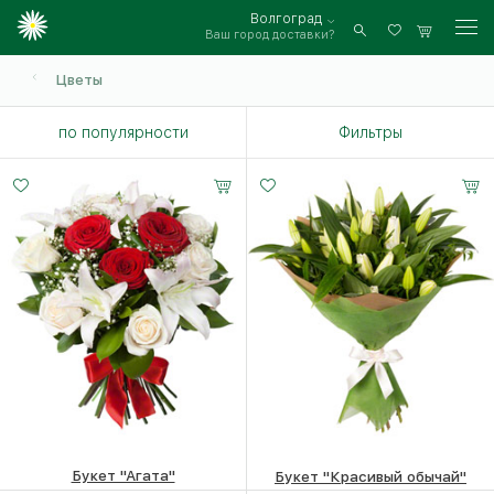
Волгоград
Ваш город доставки?
Войти
Цветы
по популярности
Фильтры
Малый
Средний
20 -
30 -
45 см
50 см
Букет "Агата"
Букет "Красивый обычай"