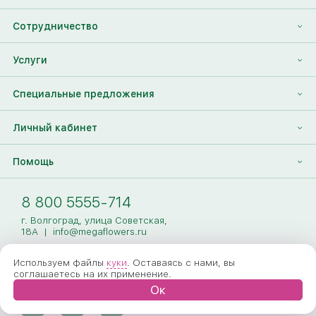
О нас
Сотрудничество
Отзывы
Франшиза
Услуги
Контакты
Корпоративным клиентам
Найти друга
Специальные предложения
Наши лица
Партнеры Megaflowers
Анонимная доставка цветов
Накопительные скидки
Личный кабинет
Видеогалерея
Пресс-центр
Доставка цветов за границу
Дополнения к букету
Вход
Помощь
Новости
Фото получателя
Регистрация
Полезные статьи
Доставка
8 800 5555-714
Оплата
г. Волгоград, улица Советская,
18А
|
info@megaflowers.ru
Гарантии
Используем файлы
куки
. Оставаясь с нами, вы
соглашаетесь на их применение.
Как заказать
Ок
Вопрос-ответ