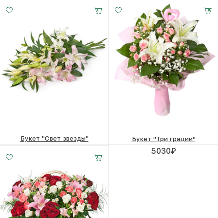
7760
₽
9730
₽
Букет "Свет звезды"
Букет "Три грации"
4590
₽
5030
₽