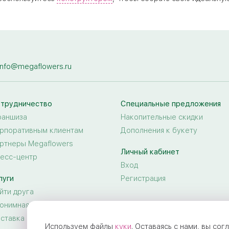
info@megaflowers.ru
трудничество
Специальные предложения
аншиза
Накопительные скидки
рпоративным клиентам
Дополнения к букету
ртнеры Megaflowers
Личный кабинет
есс-центр
Вход
луги
Регистрация
йти друга
онимная доставка цветов
ставка цветов за границу
Используем файлы
куки
. Оставаясь с нами, вы со