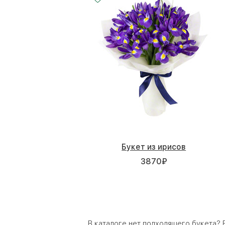
Букет из ирисов
3870
₽
В каталоге нет подходящего букета?