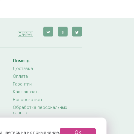
Гербера
Гвоздика
Альстромерия
Эустома
Гортензия
Фрезия
Помощь
Экзотика
Доставка
Оплата
Гарантии
Как заказать
Вопрос-ответ
Обработка персональных
данных
Договор-оферта
Правила предоставления услуг
Ок
глашаетесь на их применение.