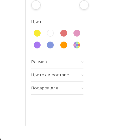
Цвет
Размер
Цветок в составе
Всех размеров
Малый (15-20см)
Подарок для
Роза
Средний (25-35см)
Тюльпан
женщины
Большой (35-60см)
Хризантема
мужчины
Мегабукет (60-80см)
Ирис
ребенка
Орхидея
Лилия
ю