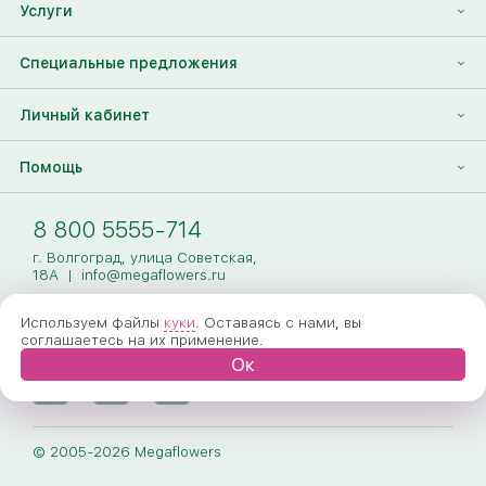
Франшиза
Услуги
Контакты
Корпоративным клиентам
Найти друга
Специальные предложения
Наши лица
Партнеры Megaflowers
Анонимная доставка цветов
Накопительные скидки
Личный кабинет
Видеогалерея
Пресс-центр
Доставка цветов за границу
Дополнения к букету
Вход
Помощь
Новости
Фото получателя
Регистрация
Полезные статьи
Доставка
8 800 5555-714
Оплата
г. Волгоград, улица Советская,
18А
|
info@megaflowers.ru
Гарантии
Используем файлы
куки
. Оставаясь с нами, вы
соглашаетесь на их применение.
Как заказать
Ок
Вопрос-ответ
Обработка персональных данных
© 2005-2026 Megaflowers
Договор-оферта