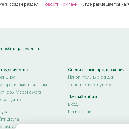
wers создан раздел «
Новости компании
», где размещается наи
info@megaflowers.ru
трудничество
Специальные предложения
аншиза
Накопительные скидки
рпоративным клиентам
Дополнения к букету
ртнеры Megaflowers
Личный кабинет
есс-центр
Вход
луги
Регистрация
йти друга
онимная доставка цветов