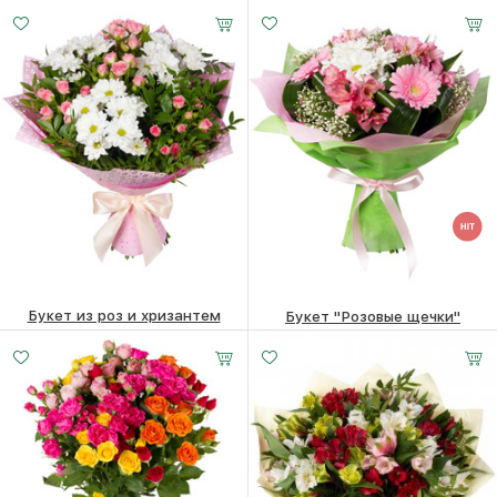
Малый
Средний
Большой
6560 ₽
6360
₽
3880
₽
20 -
25 -
35 -
35 см
35 см
35 см
Букет из роз и хризантем
Букет "Розовые щечки"
5400
₽
5490
₽