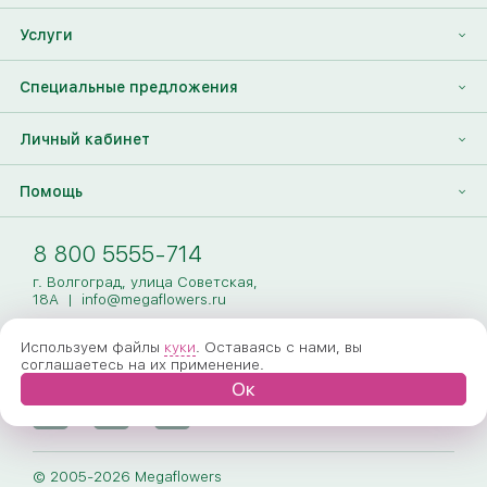
Отзывы
Франшиза
Услуги
Контакты
Корпоративным клиентам
Найти друга
Специальные предложения
Наши лица
Партнеры Megaflowers
Анонимная доставка цветов
Накопительные скидки
Личный кабинет
Видеогалерея
Пресс-центр
Доставка цветов за границу
Дополнения к букету
Вход
Помощь
Новости
Фото получателя
Регистрация
Полезные статьи
Доставка
8 800 5555-714
Оплата
г. Волгоград, улица Советская,
18А
|
info@megaflowers.ru
Гарантии
Используем файлы
куки
. Оставаясь с нами, вы
соглашаетесь на их применение.
Как заказать
Ок
Вопрос-ответ
Обработка персональных данных
© 2005-2026 Megaflowers