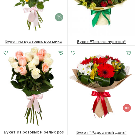
Букет из кустовых роз микс
Букет "Теплые чувства"
Малый
Средний
Большой
7010 ₽
6810
₽
5220
₽
15 - 30 см
25 -
35 -
35 см
35 см
Букет из розовых и белых роз
Букет "Радостный день"