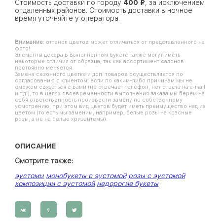
Стоимость доставки по городу
400 ₽
, за исключением
отдаленных районов. Стоимость доставки в ночное
время уточняйте у оператора.
Внимание
: оттенок цветов может отличаться от представленного на
фото!
Элементы декора в выполненном букете также могут иметь
некоторые отличия от образца, так как ассортимент салонов
постоянно меняется.
Замена сезонного цветка и доп. товаров осуществляется по
согласованию с клиентом, если по каким-либо причинам мы не
сможем связаться с вами (не отвечает телефон, нет ответа на e-mail
и т.д.), то в целях своевременности выполнения заказа мы берем на
себя ответственность произвести замену по собственному
усмотрению, при этом вид цветов будет иметь преимущество над их
цветом (то есть мы заменим, например, белые розы на красные
розы, а не на белые хризантемы).
ОПИСАНИЕ
Смотрите также:
эустомы
монобукеты с эустомой
розы с эустомой
композиции с эустомой
недорогие букеты