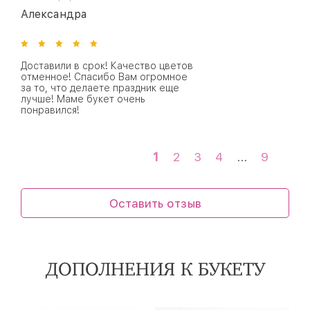
Александра
Доставили в срок! Качество цветов
отменное! Спасибо Вам огромное
за то, что делаете праздник еще
лучше! Маме букет очень
понравился!
1
2
3
4
...
9
Оставить отзыв
ДОПОЛНЕНИЯ К БУКЕТУ
5 шаров
9 шаров
15 шаров
25 см
40 см
60 см
30 - 40 см
45 - 55 см
60 - 55 см