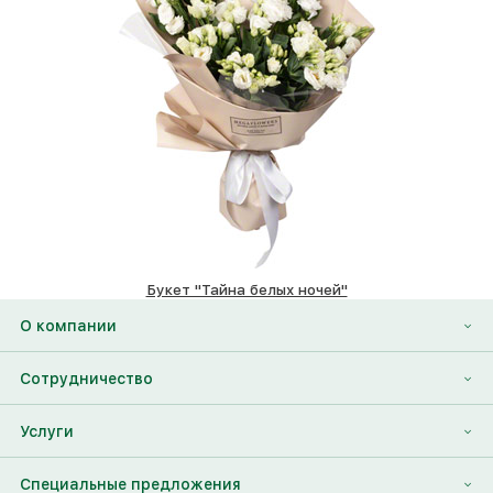
Букет "Тайна белых ночей"
5830 ₽
О компании
О нас
Сотрудничество
Отзывы
Франшиза
Услуги
Контакты
Корпоративным клиентам
Найти друга
Специальные предложения