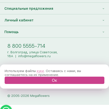
Контакты
Корпоративным клиентам
Найти друга
Специальные предложения
Наши лица
Партнеры Megaflowers
Анонимная доставка цветов
Накопительные скидки
Личный кабинет
Видеогалерея
Пресс-центр
Доставка цветов за границу
Дополнения к букету
Вход
Помощь
Новости
Фото получателя
Регистрация
Полезные статьи
Доставка
8 800 5555-714
Оплата
г. Волгоград, улица Советская,
18А
|
info@megaflowers.ru
Гарантии
Используем файлы
куки
. Оставаясь с нами, вы
Как заказать
соглашаетесь на их применение.
Ок
Вопрос-ответ
Обработка персональных данных
© 2005-2026 Megaflowers
Договор-оферта