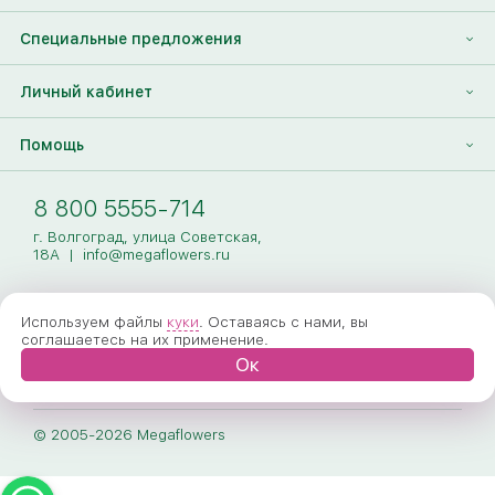
Контакты
Корпоративным клиентам
Найти друга
Специальные предложения
Наши лица
Партнеры Megaflowers
Анонимная доставка цветов
Накопительные скидки
Личный кабинет
Видеогалерея
Пресс-центр
Доставка цветов за границу
Дополнения к букету
Вход
Помощь
Новости
Фото получателя
Регистрация
Полезные статьи
Доставка
8 800 5555-714
Оплата
г. Волгоград, улица Советская,
18А
|
info@megaflowers.ru
Гарантии
Используем файлы
куки
. Оставаясь с нами, вы
Как заказать
соглашаетесь на их применение.
Ок
Вопрос-ответ
Обработка персональных данных
© 2005-2026 Megaflowers
Договор-оферта