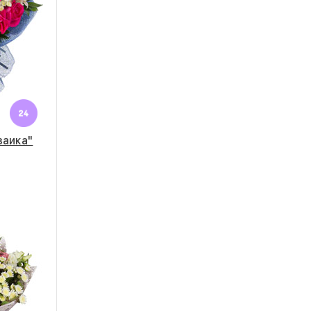
заика"