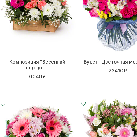
Композиция "Весенний
Букет "Цветочная мо
портрет"
23410
₽
6040
₽