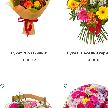
Букет "Поэтичный"
Букет "Веселый карн
6300
₽
8030
₽