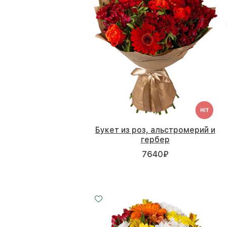
Букет из роз, альстромерий и
гербер
7640
₽
Малый
Средний
Большой
20 - 30 см
30 - 30 см
45 - 30 см