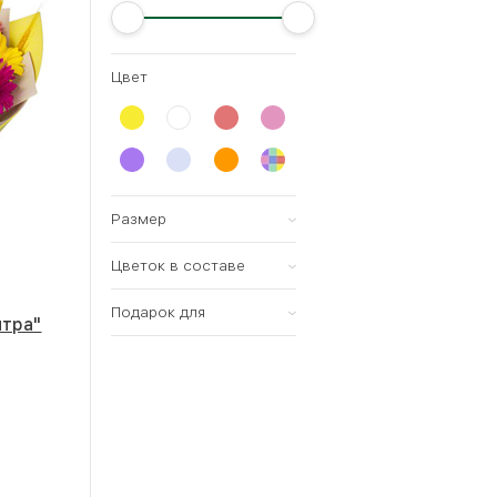
Цвет
Размер
Цветок в составе
Всех размеров
Малый (15-20см)
Подарок для
Роза
итра"
Средний (25-35см)
Тюльпан
женщины
Большой (35-60см)
Хризантема
мужчины
Мегабукет (60-80см)
Ирис
ребенка
Орхидея
Большой
35 - 35 см
Лилия