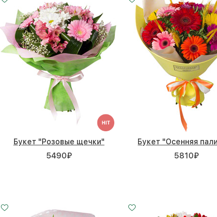
Букет "Розовые щечки"
Букет "Осенняя пал
5490
₽
5810
₽
Малый
Средний
15 - 30 см
25 - 35 см