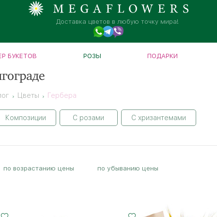
Доставка цветов в любую точку мира!
Р БУКЕТОВ
РОЗЫ
ПОДАРКИ
лгограде
лог
Цветы
Гербера
Композиции
С розами
С хризантемами
по возрастанию цены
по убыванию цены
Малый
Средний
Большой
20 - 35 см
25 - 35 см
35 - 35 см