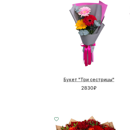
Букет "Три сестрицы"
2830
₽