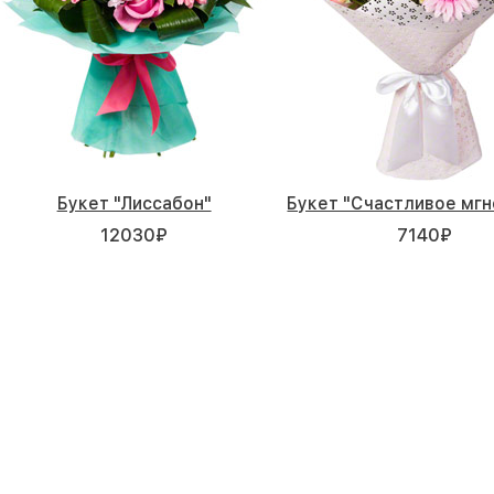
Букет "Лиссабон"
Букет "Счастливое мгн
12030
₽
7140
₽