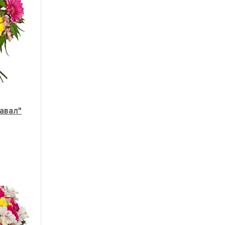
авал"