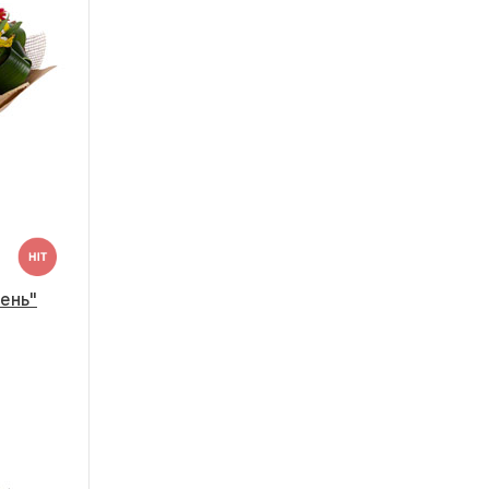
Гербера
Гвоздика
Альстромерия
Эустома
Гортензия
Фрезия
Экзотика
ень"