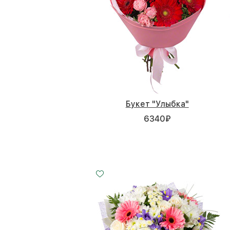
Букет "Улыбка"
6340
₽