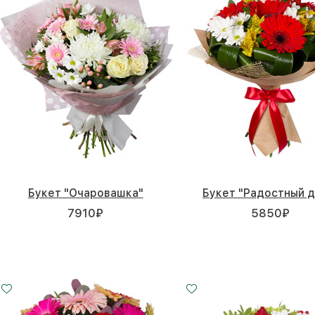
Букет "Очаровашка"
Букет "Радостный д
7910
₽
5850
₽