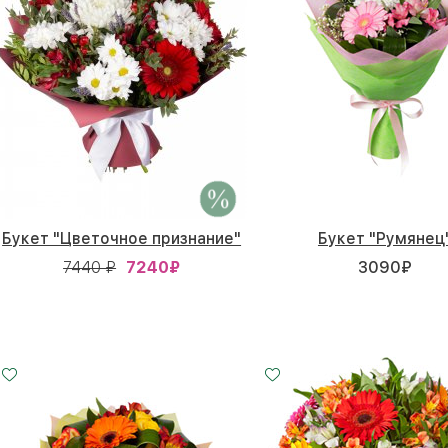
Букет "Цветочное признание"
Букет "Румянец
7440 ₽
7240
₽
3090
₽