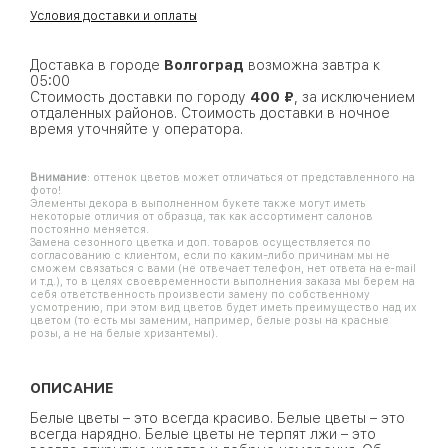
Условия доставки и оплаты
Доставка в городе
Волгоград
возможна завтра к
05:00
Стоимость доставки по городу
400 ₽
, за исключением
отдаленных районов. Стоимость доставки в ночное
время уточняйте у оператора.
Внимание
: оттенок цветов может отличаться от представленного на
фото!
Элементы декора в выполненном букете также могут иметь
некоторые отличия от образца, так как ассортимент салонов
постоянно меняется.
Замена сезонного цветка и доп. товаров осуществляется по
согласованию с клиентом, если по каким-либо причинам мы не
сможем связаться с вами (не отвечает телефон, нет ответа на e-mail
и т.д.), то в целях своевременности выполнения заказа мы берем на
себя ответственность произвести замену по собственному
усмотрению, при этом вид цветов будет иметь преимущество над их
цветом (то есть мы заменим, например, белые розы на красные
розы, а не на белые хризантемы).
ОПИСАНИЕ
Белые цветы – это всегда красиво. Белые цветы – это
всегда нарядно. Белые цветы не терпят лжи – это