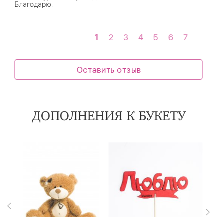
Благодарю.
1
2
3
4
5
6
7
Оставить отзыв
ДОПОЛНЕНИЯ К БУКЕТУ
5 шаров
9 шаров
15 шаров
25 см
40 см
60 см
30 - 40 см
45 - 55 см
60 - 55 см
1540 ₽
2050 ₽
3080 ₽
980 ₽
1760 ₽
2930 ₽