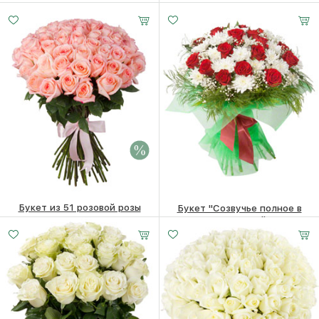
18180
₽
13480
₽
Букет из 51 розовой розы
Букет "Созвучье полное в
природе…"
20600 ₽
18770
₽
14400
₽