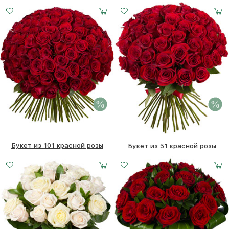
12900
₽
12210
₽
Букет из 101 красной розы
Букет из 51 красной розы
50710 ₽
36620
₽
20600 ₽
18770
₽