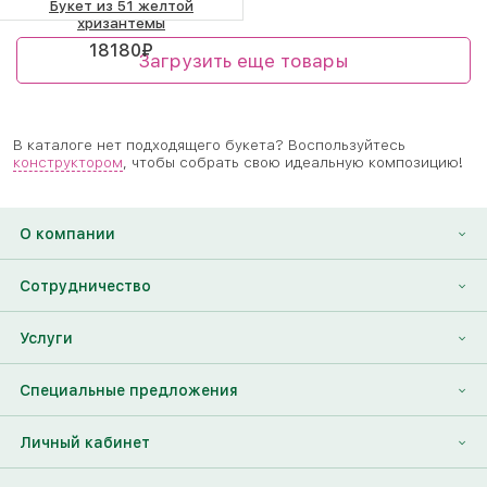
Букет из 51 желтой
хризантемы
18180
₽
Загрузить еще товары
В каталоге нет подходящего букета? Воспользуйтесь
конструктором
, чтобы собрать свою идеальную композицию!
О компании
О нас
Сотрудничество
Отзывы
Франшиза
Услуги
Контакты
Корпоративным клиентам
Найти друга
Специальные предложения
Наши лица
Партнеры Megaflowers
Анонимная доставка цветов
Накопительные скидки
Личный кабинет
Видеогалерея
Пресс-центр
Доставка цветов за границу
Дополнения к букету