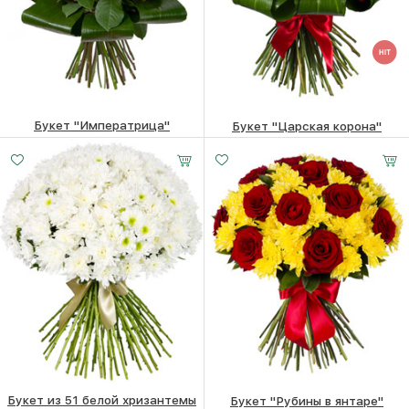
Букет "Императрица"
Букет "Царская корона"
Малый
Средний
Большой
11130
₽
17260
₽
20 -
35 -
50 -
30 см
35 см
40 см
Букет из 51 белой хризантемы
Букет "Рубины в янтаре"