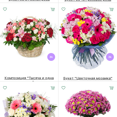
20600 ₽
18770
₽
50710 ₽
36620
₽
Композиция "Тысяча и одна
Букет "Цветочная мозаика"
ночь"
23410
₽
21630
₽