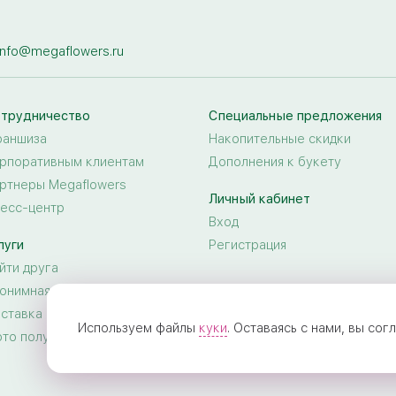
info@megaflowers.ru
трудничество
Специальные предложения
аншиза
Накопительные скидки
рпоративным клиентам
Дополнения к букету
ртнеры Megaflowers
Личный кабинет
есс-центр
Вход
луги
Регистрация
йти друга
онимная доставка цветов
ставка цветов за границу
Используем файлы
куки
. Оставаясь с нами, вы со
то получателя